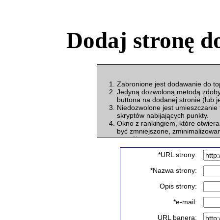
Dodaj stronę d
Zabronione jest dodawanie do top
Jedyną dozwoloną metodą zdobywa
buttona na dodanej stronie (lub j
Niedozwolone jest umieszczanie t
skryptów nabijających punkty.
Okno z rankingiem, które otwier
być zmniejszone, zminimalizowa
sposób.
Zawartość strony musi być zgodn
Strona musi być związana z temat
*URL strony:
*Nazwa strony:
Opis strony:
*e-mail:
URL banera: